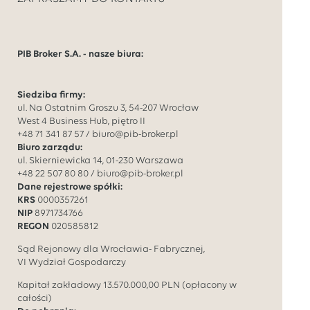
PIB Broker S.A. - nasze biura:
Siedziba firmy:
ul. Na Ostatnim Groszu 3, 54-207 Wrocław
West 4 Business Hub, piętro II
+48 71 341 87 57
/
biuro@pib-broker.pl
Biuro zarządu:
ul. Skierniewicka 14, 01-230 Warszawa
+48 22 507 80 80
/
biuro@pib-broker.pl
Dane rejestrowe spółki:
KRS
0000357261
NIP
8971734766
REGON
020585812
Sąd Rejonowy dla Wrocławia- Fabrycznej,
VI Wydział Gospodarczy
Kapitał zakładowy
13.570.000,00
PLN (opłacony w
całości)