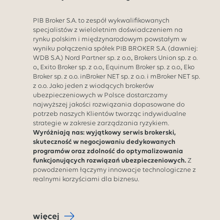
PIB Broker S.A. to zespół wykwalifikowanych
specjalistów z wieloletnim doświadczeniem na
rynku polskim i międzynarodowym powstałym w
wyniku połączenia spółek PIB BROKER S.A. (dawniej:
WDB S.A.) Nord Partner sp. z o.o., Brokers Union sp. z o.
o., Exito Broker sp. z o.o., Equinum Broker sp. z o.o., Eko
Broker sp. z o.o. inBroker NET sp. z o.o. i mBroker NET sp.
z o.o. Jako jeden z wiodących brokerów
ubezpieczeniowych w Polsce dostarczamy
najwyższej jakości rozwiązania dopasowane do
potrzeb naszych Klientów tworząc indywidualne
strategie w zakresie zarządzania ryzykiem.
Wyróżniają nas: wyjątkowy serwis brokerski,
skuteczność w negocjowaniu dedykowanych
programów oraz zdolność do optymalizowania
funkcjonujących rozwiązań ubezpieczeniowych.
Z
powodzeniem łączymy innowacje technologiczne z
realnymi korzyściami dla biznesu.
więcej