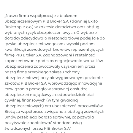
„Nasza firma współpracuje z brokerem
ubezpieczeniowym PIB Broker S.A. (dawniej Exito
Broker sp. z o.o.) w zakresie doradztwa oraz obsługi
wybranych ryzyk ubezpieczeniowych. O wyborze
doradcy zdecydowało niestandardowe podejście do
ryzyka ubezpieczeniowego oraz wysoki poziom
kwalifikacji zawodowych brokerów reprezentujących
firmę PIB Broker S.A. Zaangażowani i rzetelność
zaprezentowane podczas negocjowania warunków
ubezpieczenia zaowocowały uzyskaniem przez
naszą firmę szerokiego zakresu ochrony
ubezpieczeniowej przy niewygórowanym poziomie
szkotów. PIB Broker S.A. wprowadzając innowacyjne
rozwiązania pomogło w sprawnej obsłudze
ubezpieczeń majątkowych, odpowiedzialności
cywilnej, finansowych (w tym gwarancji
ubezpieczeniowych) ora ubezpieczeń pracowników.
Bieżąca współpraca związana z obsługą zawartych
umów przebiega bardzo sprawnie, co pozwala
pozytywnie zaopiniować standard usług
świadczonych przez PIB Broker S.A.”