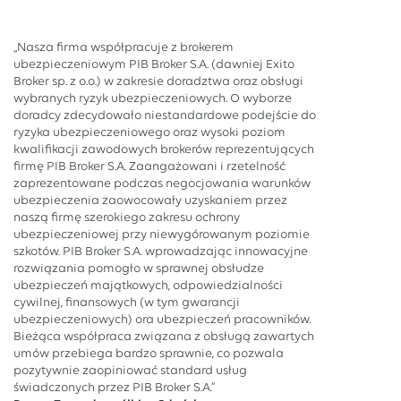
„Nasza firma współpracuje z brokerem
ubezpieczeniowym PIB Broker S.A. (dawniej Exito
Broker sp. z o.o.) w zakresie doradztwa oraz obsługi
wybranych ryzyk ubezpieczeniowych. O wyborze
doradcy zdecydowało niestandardowe podejście do
ryzyka ubezpieczeniowego oraz wysoki poziom
kwalifikacji zawodowych brokerów reprezentujących
firmę PIB Broker S.A. Zaangażowani i rzetelność
zaprezentowane podczas negocjowania warunków
ubezpieczenia zaowocowały uzyskaniem przez
naszą firmę szerokiego zakresu ochrony
ubezpieczeniowej przy niewygórowanym poziomie
szkotów. PIB Broker S.A. wprowadzając innowacyjne
rozwiązania pomogło w sprawnej obsłudze
ubezpieczeń majątkowych, odpowiedzialności
cywilnej, finansowych (w tym gwarancji
ubezpieczeniowych) ora ubezpieczeń pracowników.
Bieżąca współpraca związana z obsługą zawartych
umów przebiega bardzo sprawnie, co pozwala
pozytywnie zaopiniować standard usług
świadczonych przez PIB Broker S.A.”