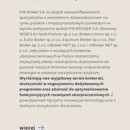
PIB Broker S.A. to zespół wykwalifikowanych
specjalistów z wieloletnim doświadczeniem na
rynku polskim i międzynarodowym powstałym w
wyniku połączenia spółek PIB BROKER S.A. (dawniej:
WDB S.A.) Nord Partner sp. z o.o., Brokers Union sp. z o.
o., Exito Broker sp. z o.o., Equinum Broker sp. z o.o., Eko
Broker sp. z o.o. inBroker NET sp. z o.o. i mBroker NET sp.
z o.o. Jako jeden z wiodących brokerów
ubezpieczeniowych w Polsce dostarczamy
najwyższej jakości rozwiązania dopasowane do
potrzeb naszych Klientów tworząc indywidualne
strategie w zakresie zarządzania ryzykiem.
Wyróżniają nas: wyjątkowy serwis brokerski,
skuteczność w negocjowaniu dedykowanych
programów oraz zdolność do optymalizowania
funkcjonujących rozwiązań ubezpieczeniowych.
Z
powodzeniem łączymy innowacje technologiczne z
realnymi korzyściami dla biznesu.
więcej