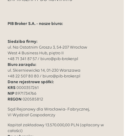
PIB Broker S.A. - nasze biura:
Siedziba firmy:
ul. Na Ostatnim Groszu 3, 54-207 Wrocław
West 4 Business Hub, piętro II
+48 71 341 87 57
/
biuro@pib-broker.pl
Biuro zarządu:
ul. Skierniewicka 14, 01-230 Warszawa
+48 22 507 80 80
/
biuro@pib-broker.pl
Dane rejestrowe spółki:
KRS
0000357261
NIP
8971734766
REGON
020585812
Sąd Rejonowy dla Wrocławia- Fabrycznej,
VI Wydział Gospodarczy
Kapitał zakładowy
13.570.000,00
PLN (opłacony w
całości)