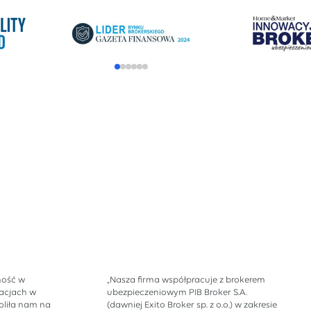
ność w
„Nasza firma współpracuje z brokerem
acjach w
ubezpieczeniowym PIB Broker S.A.
liła nam na
(dawniej Exito Broker sp. z o.o.) w zakresie