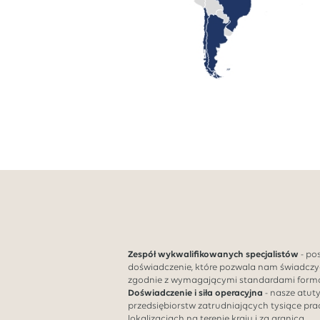
Zespół wykwalifikowanych specjalistów
- po
doświadczenie, które pozwala nam świadczy
zgodnie z wymagającymi standardami forma
Doświadczenie i siła operacyjna
- nasze atut
przedsiębiorstw zatrudniających tysiące pr
lokalizacjach na terenie kraju i za granicą.