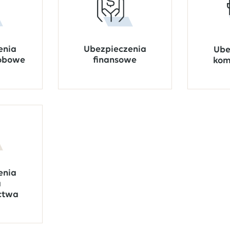
Ubezpieczenia
enia
Ube
finansowe
sobowe
kom
enia
a
ctwa