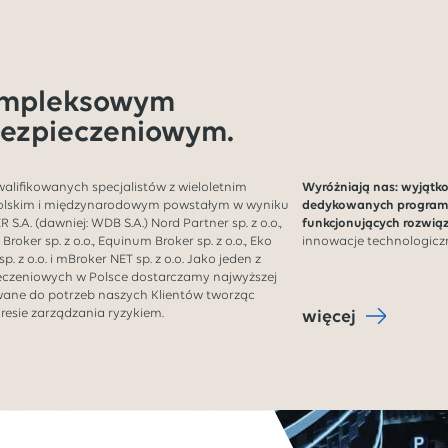
ompleksowym
ezpieczeniowym.
kwalifikowanych specjalistów z wieloletnim
Wyróżniają nas: wyjątk
olskim i międzynarodowym powstałym w wyniku
dedykowanych programó
S.A. (dawniej: WDB S.A.) Nord Partner sp. z o.o.,
funkcjonujących rozwią
o Broker sp. z o.o., Equinum Broker sp. z o.o., Eko
innowacje technologiczn
sp. z o.o. i mBroker NET sp. z o.o. Jako jeden z
czeniowych w Polsce dostarczamy najwyższej
wane do potrzeb naszych Klientów tworząc
resie zarządzania ryzykiem.
więcej