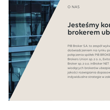
O NAS
Jesteśmy k
brokerem ub
PIB Broker S.A. to zespół wy
doświadczeniem na rynku p
połączenia spółek PIB BROKER 
Brokers Union sp. z o. o., Exit
Broker sp. z o.o. inBroker NET 
wiodących brokerów ubezpie
jakości rozwiązania dopaso
indywidualne strategie w zak