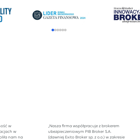
ność w
„Nasza firma współpracuje z brokerem
acjach w
ubezpieczeniowym PIB Broker S.A.
liła nam na
(dawniej Exito Broker sp. z o.o.) w zakresie