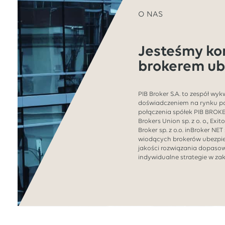
O NAS
Jesteśmy k
brokerem ub
PIB Broker S.A. to zespół wy
doświadczeniem na rynku p
połączenia spółek PIB BROKER 
Brokers Union sp. z o. o., Exit
Broker sp. z o.o. inBroker NET 
wiodących brokerów ubezpie
jakości rozwiązania dopaso
indywidualne strategie w zak