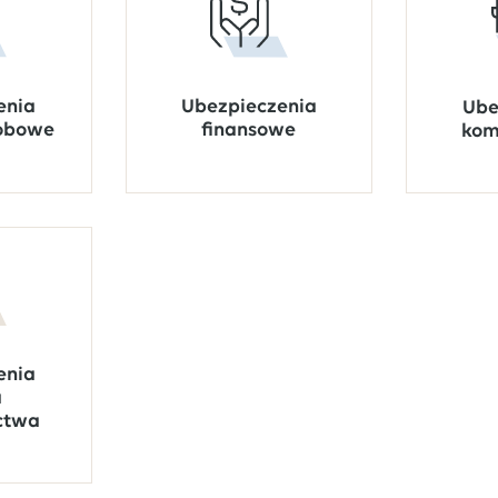
Ubezpieczenia
enia
Ube
finansowe
sobowe
kom
enia
a
ctwa