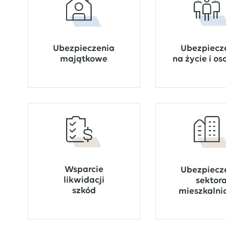
Ubezpiecz
Ubezpieczenia
na życie i o
majątkowe
Wsparcie
Ubezpiecz
likwidacji
sektor
szkód
mieszkalni