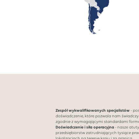
Zespół wykwalifikowanych specjalistów
- po
doświadczenie, które pozwala nam świadczy
zgodnie z wymagającymi standardami forma
Doświadczenie i siła operacyjna
- nasze atut
przedsiębiorstw zatrudniających tysiące pr
lokalizacjach na terenie kraju i za granicą.