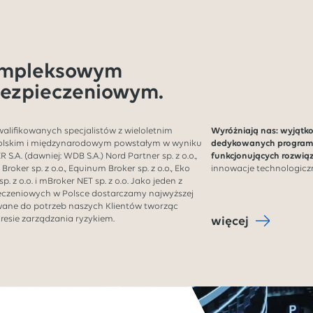
ompleksowym
ezpieczeniowym.
kwalifikowanych specjalistów z wieloletnim
Wyróżniają nas: wyjątk
olskim i międzynarodowym powstałym w wyniku
dedykowanych programó
S.A. (dawniej: WDB S.A.) Nord Partner sp. z o.o.,
funkcjonujących rozwią
o Broker sp. z o.o., Equinum Broker sp. z o.o., Eko
innowacje technologiczn
sp. z o.o. i mBroker NET sp. z o.o. Jako jeden z
czeniowych w Polsce dostarczamy najwyższej
wane do potrzeb naszych Klientów tworząc
resie zarządzania ryzykiem.
więcej