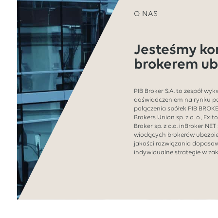
O NAS
Jesteśmy k
brokerem ub
PIB Broker S.A. to zespół wy
doświadczeniem na rynku p
połączenia spółek PIB BROKER 
Brokers Union sp. z o. o., Exit
Broker sp. z o.o. inBroker NET 
wiodących brokerów ubezpie
jakości rozwiązania dopaso
indywidualne strategie w zak