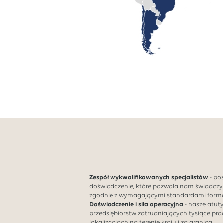
Zespół wykwalifikowanych specjalistów
- po
doświadczenie, które pozwala nam świadczy
zgodnie z wymagającymi standardami forma
Doświadczenie i siła operacyjna
- nasze atut
przedsiębiorstw zatrudniających tysiące pr
lokalizacjach na terenie kraju i za granicą.