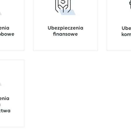
Ubezpieczenia
enia
Ube
finansowe
sobowe
kom
enia
a
ctwa