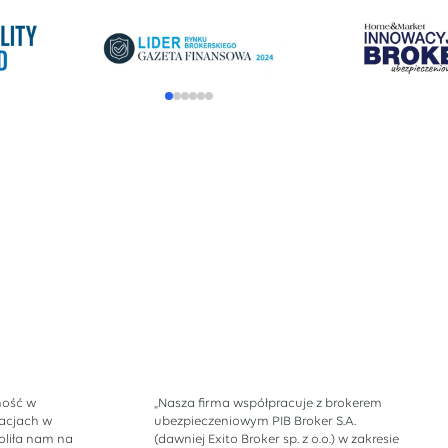
ność w
„Nasza firma współpracuje z brokerem
acjach w
ubezpieczeniowym PIB Broker S.A.
liła nam na
(dawniej Exito Broker sp. z o.o.) w zakresie