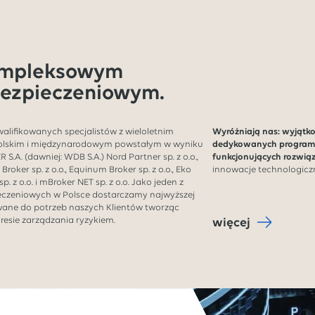
ompleksowym
ezpieczeniowym.
kwalifikowanych specjalistów z wieloletnim
Wyróżniają nas: wyjątk
olskim i międzynarodowym powstałym w wyniku
dedykowanych programó
S.A. (dawniej: WDB S.A.) Nord Partner sp. z o.o.,
funkcjonujących rozwią
o Broker sp. z o.o., Equinum Broker sp. z o.o., Eko
innowacje technologiczn
sp. z o.o. i mBroker NET sp. z o.o. Jako jeden z
czeniowych w Polsce dostarczamy najwyższej
wane do potrzeb naszych Klientów tworząc
resie zarządzania ryzykiem.
więcej