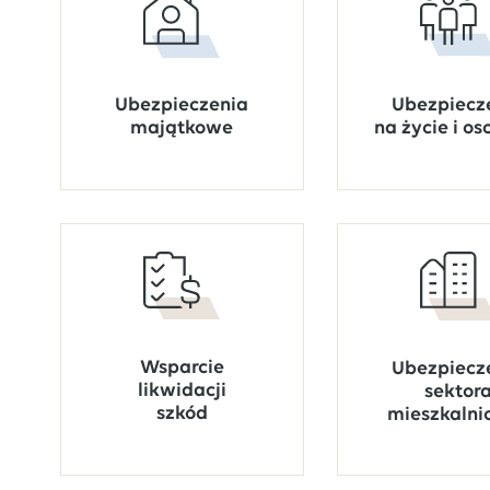
Ubezpiecz
Ubezpieczenia
na życie i o
majątkowe
Wsparcie
Ubezpiecz
likwidacji
sektor
szkód
mieszkalni