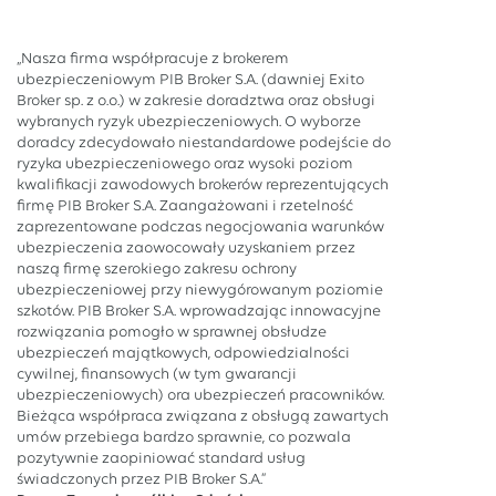
„Nasza firma współpracuje z brokerem
ubezpieczeniowym PIB Broker S.A. (dawniej Exito
Broker sp. z o.o.) w zakresie doradztwa oraz obsługi
wybranych ryzyk ubezpieczeniowych. O wyborze
doradcy zdecydowało niestandardowe podejście do
ryzyka ubezpieczeniowego oraz wysoki poziom
kwalifikacji zawodowych brokerów reprezentujących
firmę PIB Broker S.A. Zaangażowani i rzetelność
zaprezentowane podczas negocjowania warunków
ubezpieczenia zaowocowały uzyskaniem przez
naszą firmę szerokiego zakresu ochrony
ubezpieczeniowej przy niewygórowanym poziomie
szkotów. PIB Broker S.A. wprowadzając innowacyjne
rozwiązania pomogło w sprawnej obsłudze
ubezpieczeń majątkowych, odpowiedzialności
cywilnej, finansowych (w tym gwarancji
ubezpieczeniowych) ora ubezpieczeń pracowników.
Bieżąca współpraca związana z obsługą zawartych
umów przebiega bardzo sprawnie, co pozwala
pozytywnie zaopiniować standard usług
świadczonych przez PIB Broker S.A.”