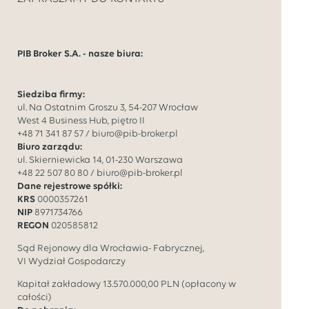
PIB Broker S.A. - nasze biura:
Siedziba firmy:
ul. Na Ostatnim Groszu 3, 54-207 Wrocław
West 4 Business Hub, piętro II
+48 71 341 87 57
/
biuro@pib-broker.pl
Biuro zarządu:
ul. Skierniewicka 14, 01-230 Warszawa
+48 22 507 80 80
/
biuro@pib-broker.pl
Dane rejestrowe spółki:
KRS
0000357261
NIP
8971734766
REGON
020585812
Sąd Rejonowy dla Wrocławia- Fabrycznej,
VI Wydział Gospodarczy
Kapitał zakładowy
13.570.000,00
PLN (opłacony w
całości)