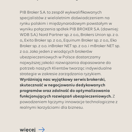
PIB Broker S.A. to zespół wykwalifikowanych
specjalistów z wieloletnim doświadczeniem na
rynku polskim i międzynarodowym powstałym w
wyniku połączenia spółek PIB BROKER S.A. (dawniej:
WDB S.A.) Nord Partner sp. z o.o., Brokers Union sp. z o.
o., Exito Broker sp. z o.o., Equinum Broker sp. z o.o., Eko
Broker sp. z o.o. inBroker NET sp. z o.o. i mBroker NET sp.
z o.o. Jako jeden z wiodących brokerów
ubezpieczeniowych w Polsce dostarczamy
najwyższej jakości rozwiązania dopasowane do
potrzeb naszych Klientów tworząc indywidualne
strategie w zakresie zarządzania ryzykiem.
Wyróżniają nas: wyjątkowy serwis brokerski,
skuteczność w negocjowaniu dedykowanych
programów oraz zdolność do optymalizowania
funkcjonujących rozwiązań ubezpieczeniowych.
Z
powodzeniem łączymy innowacje technologiczne z
realnymi korzyściami dla biznesu.
więcej