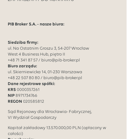
PIB Broker S.A. - nasze biura:
Siedziba firmy:
ul. Na Ostatnim Groszu 3, 54-207 Wrocław
West 4 Business Hub, piętro II
+48 71 341 87 57
/
biuro@pib-broker.pl
Biuro zarządu:
ul. Skierniewicka 14, 01-230 Warszawa
+48 22 507 80 80
/
biuro@pib-broker.pl
Dane rejestrowe spółki:
KRS
0000357261
NIP
8971734766
REGON
020585812
Sąd Rejonowy dla Wrocławia- Fabrycznej,
VI Wydział Gospodarczy
Kapitał zakładowy
13.570.000,00
PLN (opłacony w
całości)