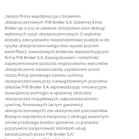
„Nasza firma współpracuje z brokerem
ubezpieczeniowym PIB Broker S.A. (dawniej Exito
Broker sp. z o.o.) w zakresie doradztwa oraz obsługi
wybranych ryzyk ubezpieczeniowych. O wyborze
doradcy zdecydowało niestandardowe podejście do
ryzyka ubezpieczeniowego oraz wysoki poziom
kwalifikacji zawodowych brokerów reprezentujących
firmę PIB Broker S.A. Zaangażowani i rzetelność
zaprezentowane podczas negocjowania warunków
ubezpieczenia zaowocowały uzyskaniem przez
naszą firmę szerokiego zakresu ochrony
ubezpieczeniowej przy niewygórowanym poziomie
szkotów. PIB Broker S.A. wprowadzając innowacyjne
rozwiązania pomogło w sprawnej obsłudze
ubezpieczeń majątkowych, odpowiedzialności
cywilnej, finansowych (w tym gwarancji
ubezpieczeniowych) ora ubezpieczeń pracowników.
Bieżąca współpraca związana z obsługą zawartych
umów przebiega bardzo sprawnie, co pozwala
pozytywnie zaopiniować standard usług
świadczonych przez PIB Broker S.A.”