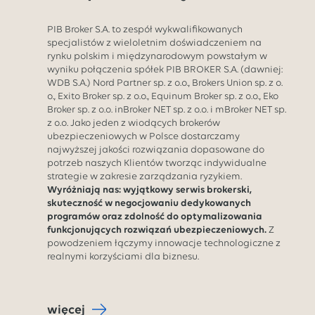
PIB Broker S.A. to zespół wykwalifikowanych
specjalistów z wieloletnim doświadczeniem na
rynku polskim i międzynarodowym powstałym w
wyniku połączenia spółek PIB BROKER S.A. (dawniej:
WDB S.A.) Nord Partner sp. z o.o., Brokers Union sp. z o.
o., Exito Broker sp. z o.o., Equinum Broker sp. z o.o., Eko
Broker sp. z o.o. inBroker NET sp. z o.o. i mBroker NET sp.
z o.o. Jako jeden z wiodących brokerów
ubezpieczeniowych w Polsce dostarczamy
najwyższej jakości rozwiązania dopasowane do
potrzeb naszych Klientów tworząc indywidualne
strategie w zakresie zarządzania ryzykiem.
Wyróżniają nas: wyjątkowy serwis brokerski,
skuteczność w negocjowaniu dedykowanych
programów oraz zdolność do optymalizowania
funkcjonujących rozwiązań ubezpieczeniowych.
Z
powodzeniem łączymy innowacje technologiczne z
realnymi korzyściami dla biznesu.
więcej